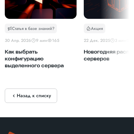
Статья в базе знаний?
Акция
30 Апр. 2026
9 мин
165
22 Дек. 2025
3 мин
1
Как выбрать
Новогодняя распр
конфигурацию
серверов
выделенного сервера
Назад к списку