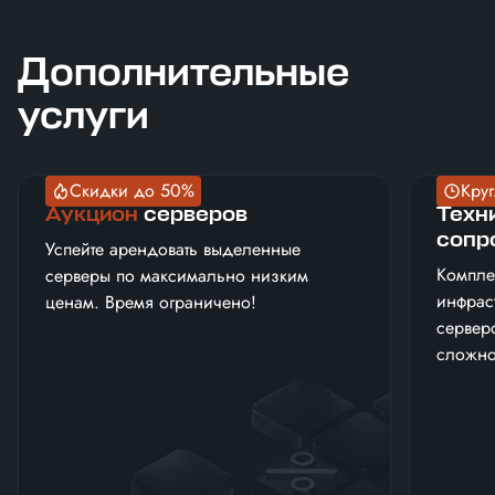
Дополнительные
услуги
Скидки до 50%
Круг
Аукцион
серверов
Техн
сопр
Успейте арендовать выделенные
Компле
серверы по максимально низким
инфрас
ценам. Время ограничено!
сервер
сложно