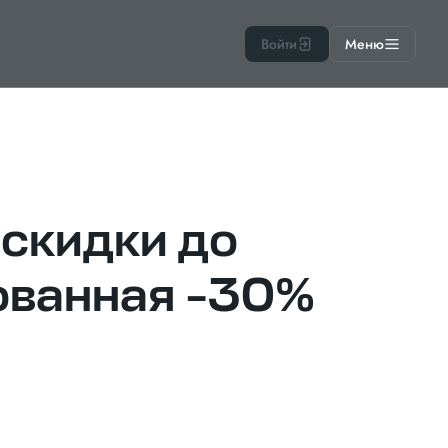
Войти
Меню
 скидки до
ованная -30%