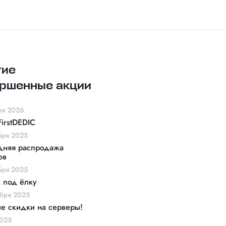
гие
ршенные акции
ля 2026
FirstDEDIC
бря 2025
дняя распродажа
ов
бря 2025
 под ёлку
ября 2025
е скидки на серверы!
2025