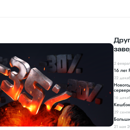
Дру
заве
2 февра
16 лет 
22 дека
Нового
сервер
16 дека
Кешбэк
29 сент
Больши
21 мая 