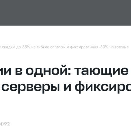
е скидки до 35% на гибкие серверы и фиксированная -30% на готовые
ии в одной: тающие
 серверы и фиксир
92