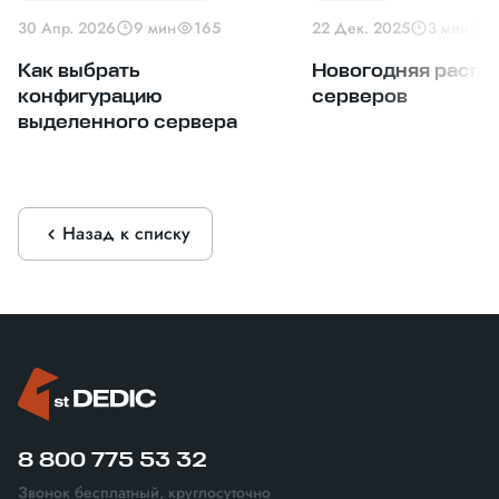
30 Апр. 2026
9 мин
165
22 Дек. 2025
3 мин
1
Как выбрать
Новогодняя распр
конфигурацию
серверов
выделенного сервера
Назад к списку
8 800 775 53 32
Звонок бесплатный, круглосуточно