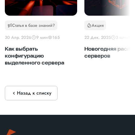
Статья в базе знаний?
Акция
30 Апр. 2026
9 мин
165
22 Дек. 2025
3 мин
1
Как выбрать
Новогодняя распр
конфигурацию
серверов
выделенного сервера
Назад к списку