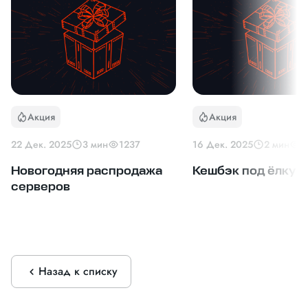
Акция
Акция
22 Дек. 2025
3 мин
1237
16 Дек. 2025
2 мин
3
Новогодняя распродажа
Кешбэк под ёлку
серверов
Назад к списку